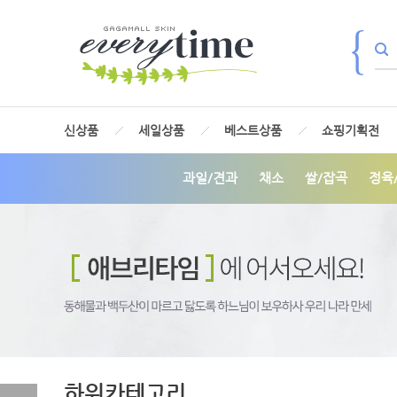
신상품
세일상품
베스트상품
쇼핑기획전
과일/견과
채소
쌀/잡곡
정육
하위카테고리