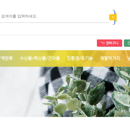
/계란류
수산물/해산물/건어물
친환경/유기농
제철먹거리