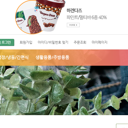
회원가입
아이디/비밀번호 찾기
주문조회
마이페이지
냉장/냉동/간편식
생활용품/주방용품